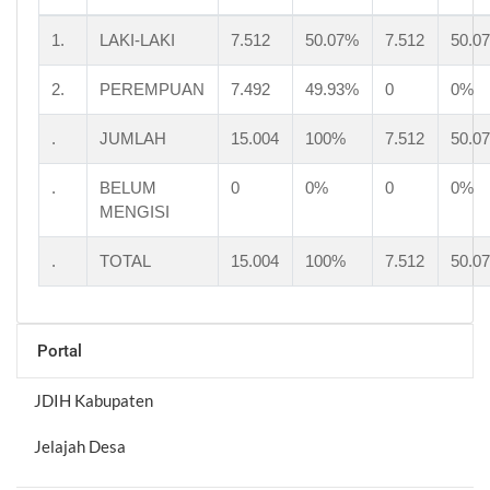
1.
LAKI-LAKI
7.512
50.07%
7.512
50.0
2.
PEREMPUAN
7.492
49.93%
0
0%
.
JUMLAH
15.004
100%
7.512
50.0
.
BELUM
0
0%
0
0%
MENGISI
.
TOTAL
15.004
100%
7.512
50.0
Portal
JDIH Kabupaten
Jelajah Desa