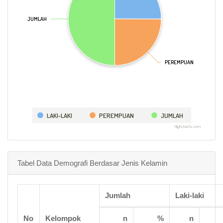
JUMLAH
JUMLAH
PEREMPUAN
PEREMPUAN
LAKI-LAKI
PEREMPUAN
JUMLAH
Highcharts.com
Tabel Data Demografi Berdasar Jenis Kelamin
Jumlah
Laki-laki
No
Kelompok
n
%
n