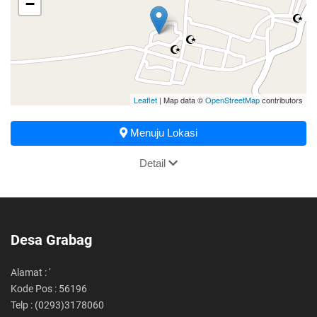
−
Leaflet
| Map data ©
OpenStreetMap
contributors
Menuju Lokasi
Detail
Desa Grabag
Alamat : '
Kode Pos : 56196
Telp : (0293)3178060