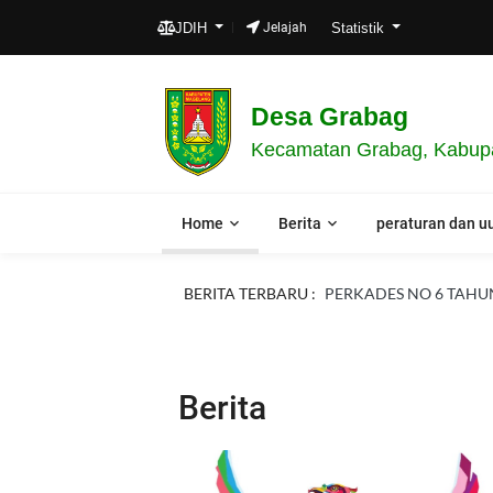
LA
JDIH
Jelajah
Statistik
Desa Grabag
Kecamatan Grabag, Kabupa
Home
Berita
peraturan dan u
BERITA TERBARU :
PERKADES NO 6 TAHUN 
Berita