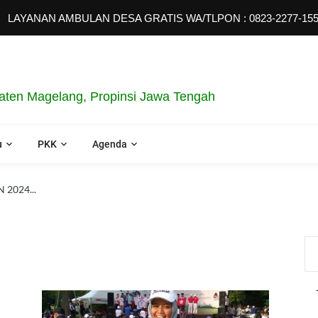
YANAN AMBULAN DESA GRATIS WA/TLPON : 0823-2277-1558
ten Magelang, Propinsi Jawa Tengah
u
PKK
Agenda
2024...