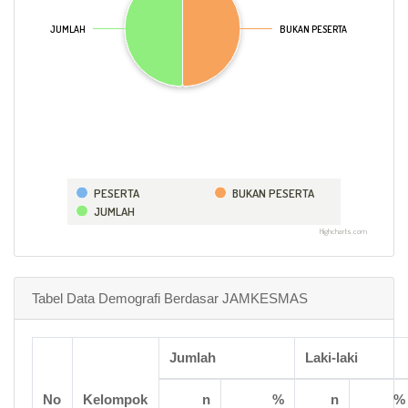
JUMLAH
JUMLAH
BUKAN PESERTA
BUKAN PESERTA
PESERTA
BUKAN PESERTA
JUMLAH
Highcharts.com
Tabel Data Demografi Berdasar JAMKESMAS
Jumlah
Laki-laki
No
Kelompok
n
%
n
%