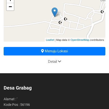
−
Leaflet
| Map data ©
OpenStreetMap
contributors
Menuju Lokasi
Detail
Desa Grabag
Alamat : '
Kode Pos : 56196