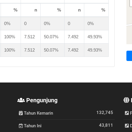
%
n
%
n
%
0%
0
0%
0
0%
100%
7.512
50.07%
7.492
49.93%
100%
7.512
50.07%
7.492
49.93%
Pengunjung
132,745
Tahun Kemarin
P
43,811
Tahun Ini
D