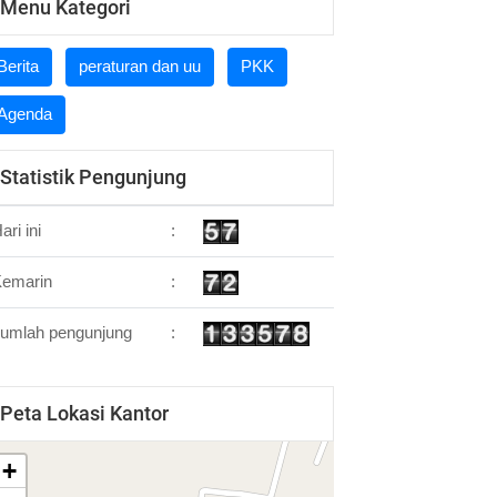
Menu Kategori
Berita
peraturan dan uu
PKK
Agenda
Statistik Pengunjung
ari ini
:
Kemarin
:
umlah pengunjung
:
Peta Lokasi Kantor
+