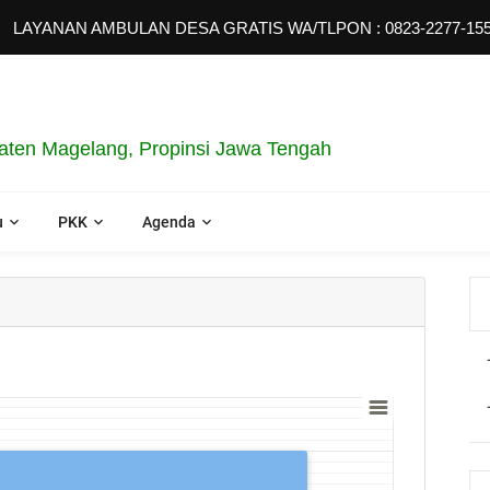
AYANAN AMBULAN DESA GRATIS WA/TLPON : 0823-2277-1558
ten Magelang, Propinsi Jawa Tengah
u
PKK
Agenda