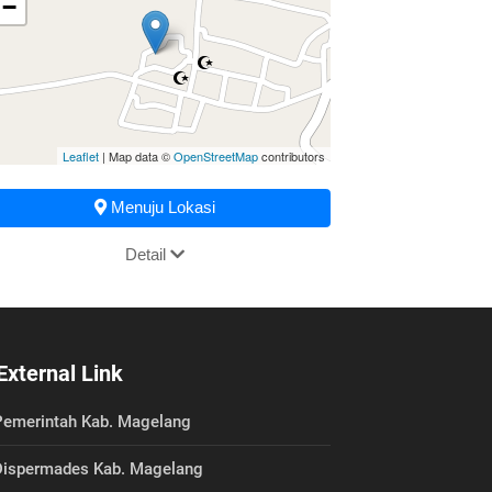
−
Leaflet
| Map data ©
OpenStreetMap
contributors
Menuju Lokasi
Detail
External Link
emerintah Kab. Magelang
ispermades Kab. Magelang