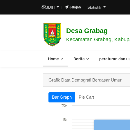
L
JDIH
Jelajah
Statistik
Desa Grabag
Kecamatan Grabag, Kabupa
Home
Berita
peraturan dan u
Grafik Data Demografi Berdasar Umur
Bar Graph
Pie Cart
17.5k
15k