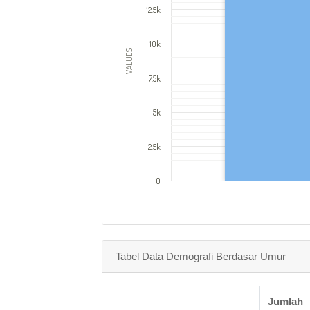
12.5k
10k
VALUES
7.5k
5k
2.5k
0
Tabel Data Demografi Berdasar Umur
Jumlah