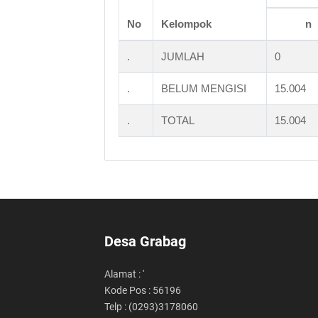
No
Kelompok
n
.
JUMLAH
0
.
BELUM MENGISI
15.004
.
TOTAL
15.004
Desa Grabag
Alamat : '
Kode Pos : 56196
Telp : (0293)3178060