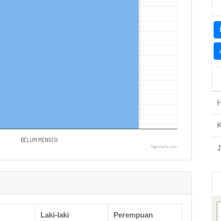
H
BELUM MENGISI
J
Highcharts.com
Laki-laki
Perempuan