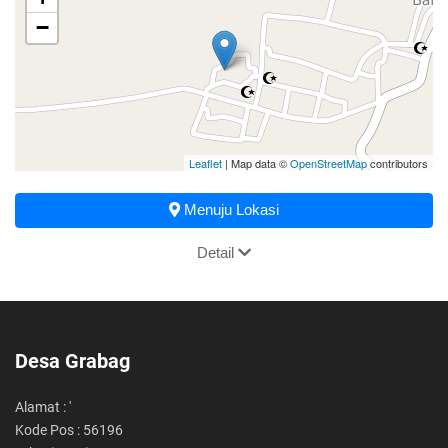
−
Leaflet
| Map data ©
OpenStreetMap
contributors
Menuju Lokasi
Detail
Desa Grabag
Alamat : '
Kode Pos : 56196