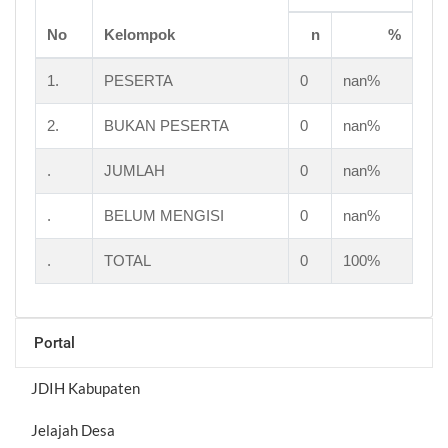
No
Kelompok
n
%
1.
PESERTA
0
nan%
2.
BUKAN PESERTA
0
nan%
.
JUMLAH
0
nan%
.
BELUM MENGISI
0
nan%
.
TOTAL
0
100%
Portal
JDIH Kabupaten
Jelajah Desa